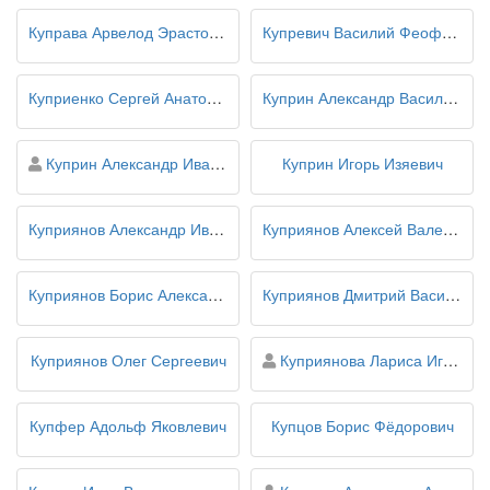
Куправа Арвелод Эрастович
Купревич Василий Феофилович
Куприенко Сергей Анатольевич
Куприн Александр Васильевич
персона
Куприн Александр Иванович
Куприн Игорь Изяевич
Куприянов Александр Иванович
Куприянов Алексей Валерьевич
Куприянов Борис Александрович
Куприянов Дмитрий Васильевич
персона
Куприянов Олег Сергеевич
Куприянова Лариса Игоревна
Купфер Адольф Яковлевич
Купцов Борис Фёдорович