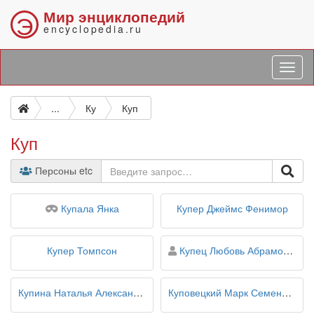
Мир энциклопедий
Э
encyclopedia.ru
...
Ку
Куп
Куп
Персоны etc
псевдоним
Купала Янка
Купер Джеймс Фенимор
персона
Купер Томпсон
Купец Любовь Абрамовна
Купина Наталья Александровна
Куповецкий Марк Семенович