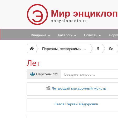
Э
Мир энцикло
encyclopedia.ru
Введение
Каталоги
Новости
Фор
Персоны, псевдонимы, персонажи и боты
Л
Ле
Лет
Персоны etc
персонаж
Летающий макаронный монстр
Летов Сергей Фёдорович