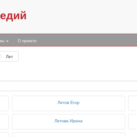
педий
умы
О проекте
Лет
Летов Егор
Летова Ирина