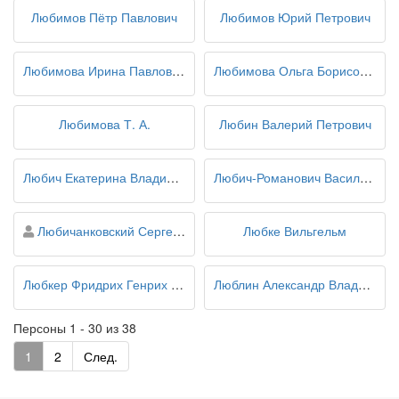
Любимов Пётр Павлович
Любимов Юрий Петрович
Любимова Ирина Павловна
Любимова Ольга Борисовна
Любимова Т. А.
Любин Валерий Петрович
Любич Екатерина Владимировна
Любич-Романович Василий Игнатьевич
персона
Любичанковский Сергей Валентинович
Любке Вильгельм
Любкер Фридрих Генрих Христиан
Люблин Александр Владимирович
Персоны 1 - 30 из 38
1
2
След.