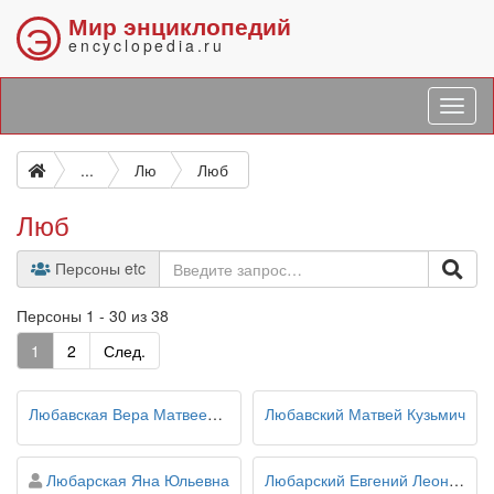
Мир энциклопедий
Э
encyclopedia.ru
...
Лю
Люб
Люб
Персоны etc
Персоны 1 - 30 из 38
1
2
След.
Любавская Вера Матвеевна
Любавский Матвей Кузьмич
персона
Любарская Яна Юльевна
Любарский Евгений Леонидович