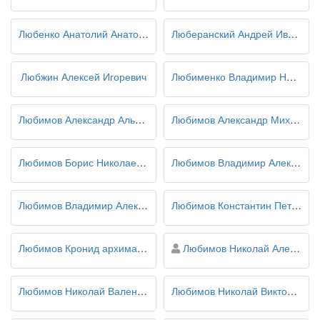
Любенко Анатолий Анатольевич
Люберанский Андрей Иванович
Любжин Алексей Игоревич
Любименко Владимир Николаевич
Любимов Александр Альбертович
Любимов Александр Михайлович
Любимов Борис Николаевич
Любимов Владимир Александрович
Любимов Владимир Алексеевич
Любимов Константин Петрович
персона
Любимов Кронид архимандрит
Любимов Николай Алексеевич
Любимов Николай Валентинович
Любимов Николай Викторович