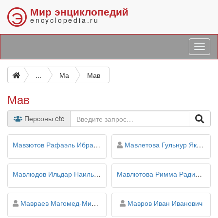
Мир энциклопедий
Э
encyclopedia.ru
...
Ма
Мав
Мав
Персоны etc
персона
Мавзютов Рафаэль Ибрагимович
Мавлетова Гульнур Якуповна
Мавлюдов Ильдар Наильевич
Мавлютова Римма Радимовна
персона
персона
Мавраев Магомед-Мирза
Мавров Иван Иванович