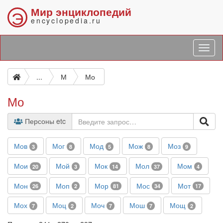
Мир энциклопедий
Э
encyclopedia.ru
...
М
Мо
Мо
Персоны etc
Мов
Мог
Мод
Мож
Моз
3
8
5
8
9
Мои
Мой
Мок
Мол
Мом
20
3
14
37
4
Мон
Моп
Мор
Мос
Мот
26
2
81
34
17
Мох
Моц
Моч
Мош
Мощ
7
2
7
7
2