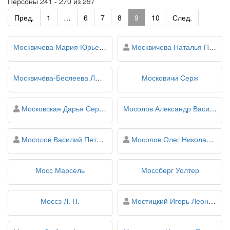
Персоны 241 - 270 из 297
Пред.
1
…
6
7
8
9
10
След.
персона
Москвичева Мария Юрьевна
Москвичева Наталья Павловна
Москвичёва-Беслеева Людмила Ивановна
Московичи Серж
персона
Московская Дарья Сергеевна
Мосолов Александр Васильевич
персона
персона
Мосолов Василий Петрович
Мосолов Олег Николаевич
Мосс Марсель
Моссберг Уолтер
персона
Моссэ Л. Н.
Мостицкий Игорь Леонтьевич