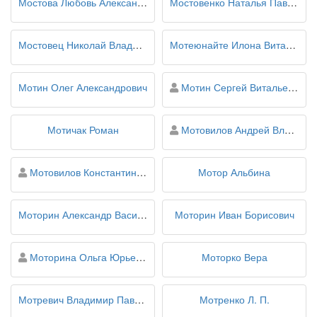
Мостова Любовь Александровна
Мостовенко Наталья Павловна
Мостовец Николай Владимирович
Мотеюнайте Илона Витаутасовна
персона
Мотин Олег Александрович
Мотин Сергей Витальевич
персона
Мотичак Роман
Мотовилов Андрей Владимирович
персона
Мотовилов Константин Яковлевич
Мотор Альбина
Моторин Александр Васильевич
Моторин Иван Борисович
персона
Моторина Ольга Юрьевна
Моторко Вера
Мотревич Владимир Павлович
Мотренко Л. П.