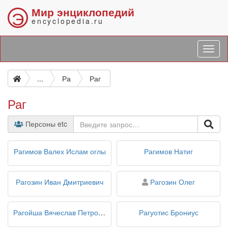
Мир энциклопедий
Э
encyclopedia.ru
...
Ра
Раг
Раг
Персоны etc
Рагимов Валех Ислам оглы
Рагимов Натиг
персона
Рагозин Иван Дмитриевич
Рагозин Олег
Рагойша Вячеслав Петрович
Рагуотис Брониус