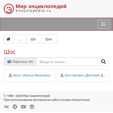
Мир энциклопедий
Э
encyclopedia.ru
...
Шо
Шос
Шос
Персоны etc
персона
персона
Шосс Ирина Ивановна
Шостакович Дмитрий Дмитриевич
© 1998—2026 Мир энциклопедий
При использовании материалов сайта ссылка обязательна