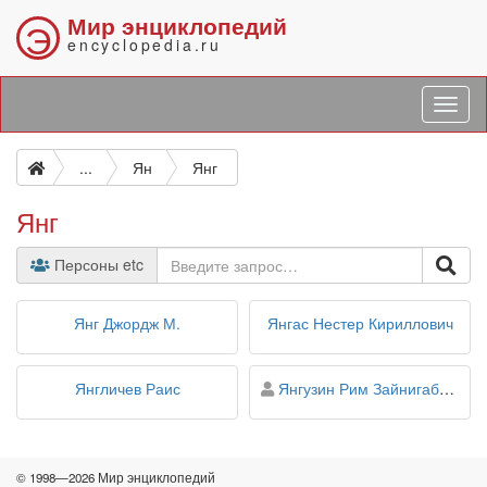
Мир энциклопедий
Э
encyclopedia.ru
...
Ян
Янг
Янг
Персоны etc
Янг Джордж М.
Янгас Нестер Кириллович
персона
Янгличев Раис
Янгузин Рим Зайнигабитович
© 1998—2026 Мир энциклопедий