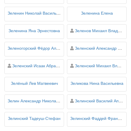
Зеленин Николай Васильевич
Зеленина Елена
персона
Зеленина Яна Эрнестовна
Зеленов Михаил Владимирович
персона
Зеленогорский Фёдор Александрович
Зеленский Александр Григорьевич
персона
персона
Зеленский Исаак Абрамович
Зеленский Михаил Владимирович
Зелёный Лев Матвеевич
Зеликова Нина Васильевна
персона
Зелин Александр Николаевич
Зелинский Василий Апполонович
Зелинский Тадеуш-Стефан
Зелинский Фаддей Францевич