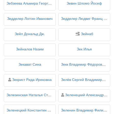
Зебзеева Альмира Георгиевна
Зевин Шломо Йосеф
Зедделер Логгин Иванович
Зедделер Людвиг Франц Ксавье фон
персонаж
Зейл Дональд Дж.
Зейнаб
Зейналов Назим
Зек Илья
Зекават Сина
Зекк Владимир Фёдорович фон
персона
Зекрист Рида Ирековна
Зелёв Сергей Владимирович
персона
Зелезинская Наталья Станиславовна
Зеленецкий Александр Львович
Зеленецкий Константин Петрович
Зеленин Владимир Филиппович