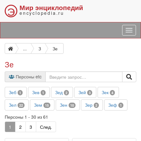
Мир энциклопедий
Э
encyclopedia.ru
...
З
Зе
Зе
Персоны etc
Зеб
Зев
Зед
Зей
Зек
1
1
2
3
4
Зел
Зем
Зен
Зер
Зеф
22
15
10
2
1
Персоны 1 - 30 из 61
1
2
3
След.