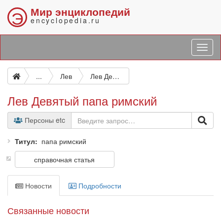
Мир энциклопедий
Э
encyclopedia.ru
...
Лев
Лев Девятый папа римский
Лев Девятый папа римский
Персоны etc
Титул
папа римский
справочная статья
Новости
Подробности
Связанные новости