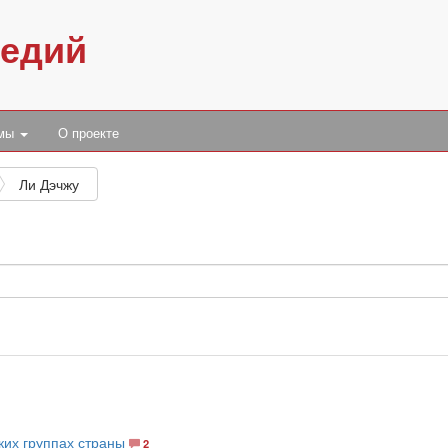
педий
умы
О проекте
Ли Дэчжу
ких группах страны
2