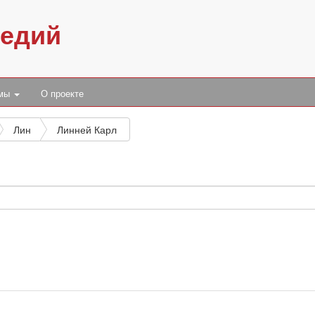
педий
умы
О проекте
Лин
Линней Карл