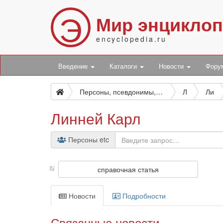
Э
Мир энцикло
encyclopedia.ru
Введение
Каталоги
Новости
Фор
Персоны, псевдонимы, персонажи и боты
Л
Ли
Линней Карл
Персоны etc
справочная статья
Новости
Подробности
Связанные новости