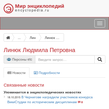
Мир энциклопедий
Э
encyclopedia.ru
...
Лин
Линюк Людмила Петровна
Линюк Людмила Петровна
Персоны etc
Новости
Подробности
Связанные новости
Упоминается в энциклопедических новостях
В Чернигове наградили участников конкурса
18.10.2015
ВикиСтудии по историческим дисциплинам
8