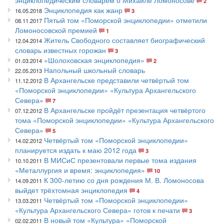
энциклопедическим словарём о Михаиле Ломоносове
2
Энциклопедия как жанр
16.05.2018
3
Пятый том «Поморской энциклопедии» отметили
08.11.2017
Ломоносовской премией
1
Житель Свободного составляет биографический
12.04.2014
словарь известных горожан
3
«Шолоховская энциклопедия»
01.03.2014
2
Напольный школьный словарь
22.05.2013
В Архангельске представили четвёртый том
11.12.2012
«Поморской энциклопедии» «Культура Архангельского
Севера»
7
В Архангельске пройдёт презентация четвёртого
07.12.2012
тома «Поморской энциклопедии» «Культура Архангельского
Севера»
5
Четвёртый том «Поморской энциклопедии»
14.02.2012
планируется издать к маю 2012 года
3
В МИСиС презентовали первые тома издания
10.10.2011
«Металлургия и время: энциклопедия»
10
К 300-летию со дня рождения М. В. Ломоносова
14.09.2011
выйдет трёхтомная энциклопедия
4
Четвёртый том «Поморской энциклопедии»
13.03.2011
«Культура Архангельского Севера» готов к печати
3
В новый том «Культура» «Поморской
02.02.2011