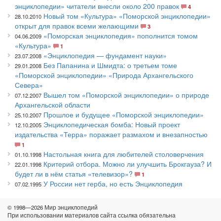
энциклопедии» читатели внесли около 200 правок
4
Новый том «Культура» «Поморской энциклопедии»
28.10.2010
открыт для правок всеми желающими
3
«Поморская энциклопедия» пополнится томом
04.06.2009
«Культура»
1
«Энциклопедия — фундамент науки»
23.07.2008
Без Папанина и Шмидта: о третьем томе
29.01.2008
«Поморской энциклопедии» «Природа Архангельского
Севера»
Вышел том «Поморской энциклопедии» о природе
07.12.2007
Архангельской области
Прошлое и будущее «Поморской энциклопедии»
25.10.2007
Энциклопедическая бомба: Новый проект
12.10.2005
издательства «Терра» поражает размахом и внезапностью
1
Настольная книга для любителей столоверчения
01.10.1998
Критерий отбора. Можно ли улучшить Брокгауза? И
22.01.1998
будет ли в нём статья «телевизор»?
1
У России нет герба, но есть Энциклопедия
07.02.1995
© 1998—2026 Мир энциклопедий
При использовании материалов сайта ссылка обязательна