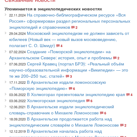
Упоминается в энциклопедических новостях
На справочно-библиографическом ресурсе «Вся
22.11.2024
Россия» сформирован раздел региональных персональных
энциклопедий и справочников
2
Московский энциклопедизм не должен зависеть от
29.04.2024
юбилеев (Новый век — новый вызов москвоведению,
полагает С. О. Шмидт)
4
Создание «Поморской энциклопедии» на
07.02.2024
Архангельском Севере: история, опыт и проблемы
2
Сергей Кравец (портал БРЭ): «Реальный объём
07.06.2023
научно-образовательной информации «Википедии» — это
те же 200–250 тыс. статей»
3
В Архангельске издали ломоносовскую
17.11.2022
«Поморскую энциклопедию»
6
В Холмогорах презентовали энциклопедию края
03.06.2022
4
Холмогорская энциклопедия
03.06.2022
6
В Архангельске издали энциклопедический
12.06.2021
словарь-справочник о Михаиле Ломоносове
6
В Архангельске продолжается работа над
18.09.2020
энциклопедическим словарём о Михаиле Ломоносове
2
В Архангельске началась работа над
12.12.2019