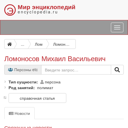
Мир энциклопедий
Э
encyclopedia.ru
...
Лом
Ломоносов Михаил Васильевич
Ломоносов Михаил Васильевич
Персоны etc
Тип сущности
персона
Род занятий
полимат
справочная статья
Новости
Связанные новости