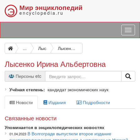
Мир энциклопедий
Э
encyclopedia.ru
...
Лыс
Лысенко Ирина Альбертовна
Лысенко Ирина Альбертовна
Персоны etc
Учёная степень
кандидат экономических наук
Новости
Издания
Подробности
Связанные новости
Упоминается в энциклопедических новостях
В Волгограде выпустили второе издание
01.04.2023
энциклопедического справочника о навигации на Нижней