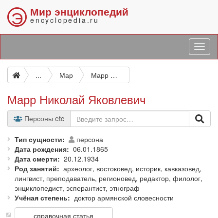
Мир энциклопедий
Э
encyclopedia.ru
...
Мар
Марр Николай Яковлевич
Марр Николай Яковлевич
Персоны etc
Тип сущности
персона
Дата рождения
06.01.1865
Дата смерти
20.12.1934
Род занятий
археолог, востоковед, историк, кавказовед,
лингвист, преподаватель, регионовед, редактор, филолог,
энциклопедист, эсперантист, этнограф
Учёная степень
доктор армянской словесности
справочная статья