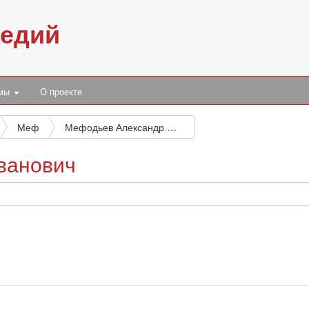
педий
умы
О проекте
Меф
Мефодьев Александр Иванович
ванович