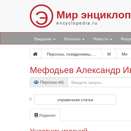
Э
Мир энцикло
encyclopedia.ru
Введение
Каталоги
Новости
Фор
Персоны, псевдонимы, персонажи и боты
М
Ме
Мефодьев Александр И
Персоны etc
справочная статья
Издания
Участник изданий