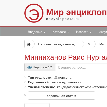
Э
Мир энцикло
encyclopedia.ru
Введение
Каталоги
Новости
Фор
Персоны, псевдонимы, персонажи и боты
М
Ми
Минниханов Раис Нурга
Персоны etc
Тип сущности
персона
Род занятий
лесовод, чиновник
Учёная степень
кандидат сельскохозяйственны
справочная статья