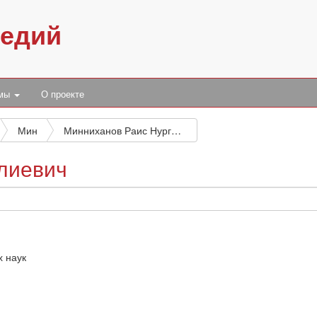
педий
умы
О проекте
Мин
Минниханов Раис Нургалиевич
лиевич
х наук