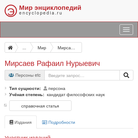
Мир энциклопедий
Э
encyclopedia.ru
...
Мир
Мирсаев Рафаил Нурыевич
Мирсаев Рафаил Нурыевич
Персоны etc
Тип сущности
персона
Учёная степень
кандидат философских наук
справочная статья
Издания
Подробности
Участник изданий