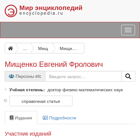
Мир энциклопедий
Э
encyclopedia.ru
...
Мищ
Мищенко Евгений Фролович
Мищенко Евгений Фролович
Персоны etc
Учёная степень
доктор физико-математических наук
справочная статья
Издания
Подробности
Участник изданий