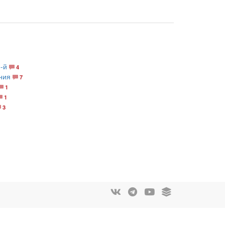
-й
4
ния
7
1
1
3