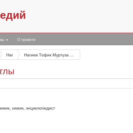
педий
умы
О проекте
Наг
Нагиев Тофик Муртуза оглы
оглы
имик, химик, энциклопедист