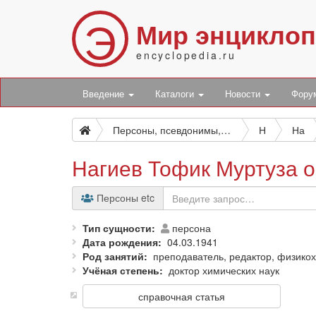
Э
Мир энцикло
encyclopedia.ru
Введение
Каталоги
Новости
Фор
Персоны, псевдонимы, персонажи и боты
Н
На
Нагиев Тофик Муртуза 
Персоны etc
Тип сущности
персона
Дата рождения
04.03.1941
Род занятий
преподаватель, редактор, физикох
Учёная степень
доктор химических наук
справочная статья