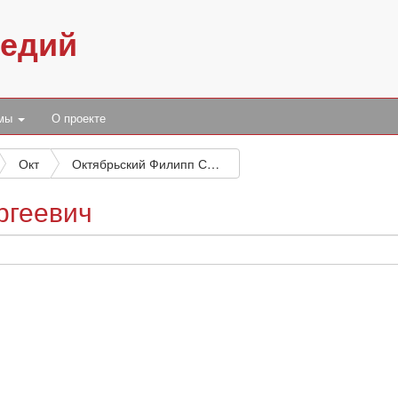
педий
умы
О проекте
Окт
Октябрьский Филипп Сергеевич
ргеевич