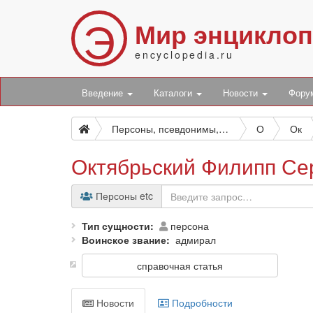
Э
Мир энцикло
encyclopedia.ru
Введение
Каталоги
Новости
Фор
Персоны, псевдонимы, персонажи и боты
О
Ок
Октябрьский Филипп Се
Персоны etc
Тип сущности
персона
Воинское звание
адмирал
справочная статья
Новости
Подробности