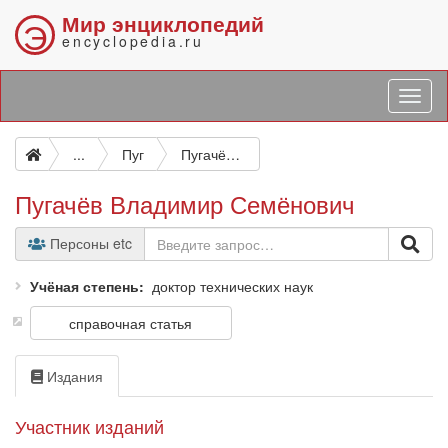
Мир энциклопедий
Э
encyclopedia.ru
...
Пуг
Пугачёв Владимир Семёнович
Пугачёв Владимир Семёнович
Персоны etc
Учёная степень
доктор технических наук
справочная статья
Издания
Участник изданий