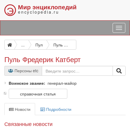
Мир энциклопедий
Э
encyclopedia.ru
...
Пул
Пуль Фредерик Катберт
Пуль Фредерик Катберт
Персоны etc
Воинское звание
генерал-майор
справочная статья
Новости
Подробности
Связанные новости