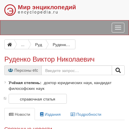
Мир энциклопедий
Э
encyclopedia.ru
...
Руд
Руденко Виктор Николаевич
Руденко Виктор Николаевич
Персоны etc
Учёная степень
доктор юридических наук, кандидат
философских наук
справочная статья
Новости
Издания
Подробности
Связанные новости