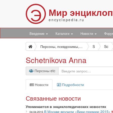
Э
Мир энцикло
encyclopedia.ru
Введение
Каталоги
Новости
Фор
Персоны, псевдонимы, персонажи и боты
S
Sc
Schetnikova Anna
Персоны etc
Новости
Подробности
Связанные новости
Упоминается в энциклопедических новостях
В Москве вручили «Вики-премию 2015»
04.04.2015