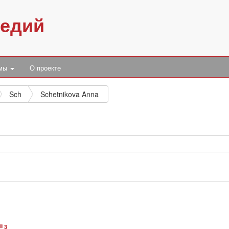
педий
умы
О проекте
Sch
Schetnikova Anna
3