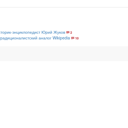
историк-энциклопедист Юрий Жуков
2
традиционалистский аналог Wikipedia
10