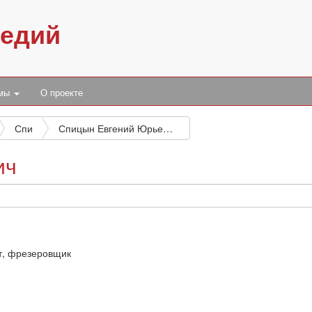
педий
умы
О проекте
Спи
Спицын Евгений Юрьевич
ич
ст, фрезеровщик