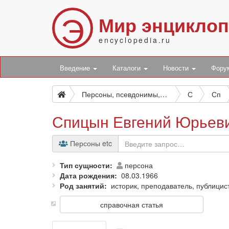
Э
Мир энцикло
encyclopedia.ru
Введение
Каталоги
Новости
Фор
Персоны, псевдонимы, персонажи и боты
С
Сп
Спицын Евгений Юрьев
Персоны etc
Тип сущности
персона
Дата рождения
08.03.1966
Род занятий
историк, преподаватель, публици
справочная статья