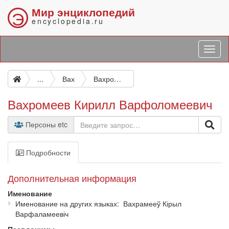
Мир энциклопедий
Э
encyclopedia.ru
...
Вах
Вахромеев Кирилл Варфоломеевич
Вахромеев Кирилл Варфоломеевич
Персоны etc
Подробности
Дополнительная информация
Именование
Именование на других языках
Вахрамееў Кірыл
Варфаламеевіч