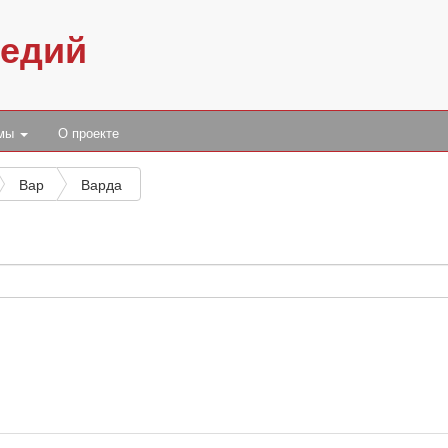
педий
умы
О проекте
Вар
Варда