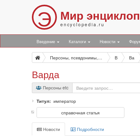
Э
Мир энцикло
encyclopedia.ru
Введение
Каталоги
Новости
Фор
Персоны, псевдонимы, персонажи и боты
В
Ва
Варда
Персоны etc
Титул
император
справочная статья
Новости
Подробности