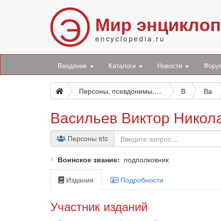
Э
Мир энцикло
encyclopedia.ru
Введение
Каталоги
Новости
Фор
Персоны, псевдонимы, персонажи и боты
В
Ва
Васильев Виктор Никол
Персоны etc
Воинское звание
подполковник
Издания
Подробности
Участник изданий