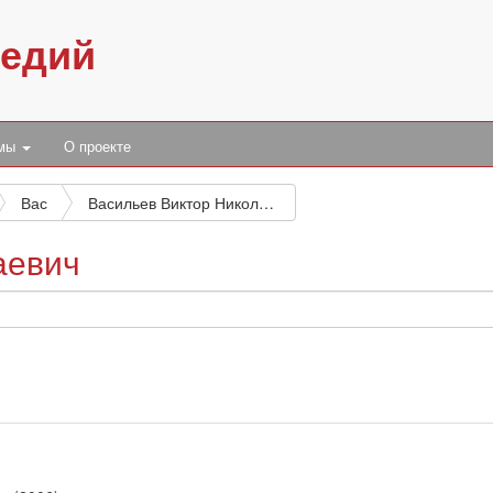
педий
умы
О проекте
Вас
Васильев Виктор Николаевич
аевич