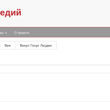
педий
умы
О проекте
Вее
Веерт Георг Людвиг