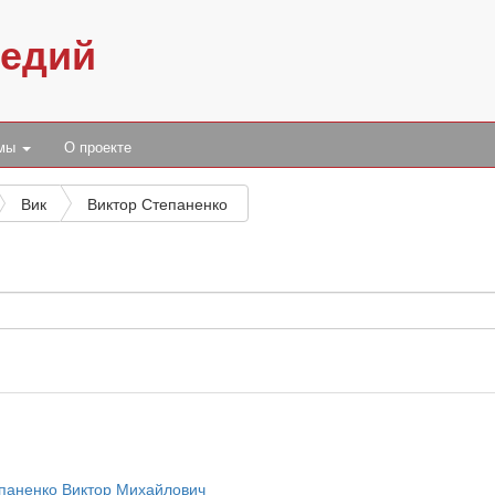
педий
умы
О проекте
Вик
Виктор Степаненко
паненко Виктор Михайлович