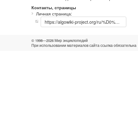
Контакты, страницы
Личная страница
https://algowiki-project.org/ru/%D0%A3%D1%87%D0%B0%D1%81%D1%82%D0%BD%D0%B8%D0%BA:%D0%92%D0%B8%D0%BA%D1%82%D0%BE%D1%80_%D0%A1%D1%82%D0%B5%D0%BF%D0%B0%D0%BD%D0%B5%D0%BD%D0%BA%D0%BE
© 1998—2026 Мир энциклопедий
При использовании материалов сайта ссылка обязательна