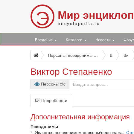
Э
Мир энцикло
encyclopedia.ru
Введение
Каталоги
Новости
Фор
Персоны, псевдонимы, персонажи и боты
В
Ви
Виктор Степаненко
Персоны etc
Подробности
Дополнительная информация
Псевдонимы
Является псевдонимом персоны/персонажа
Сте