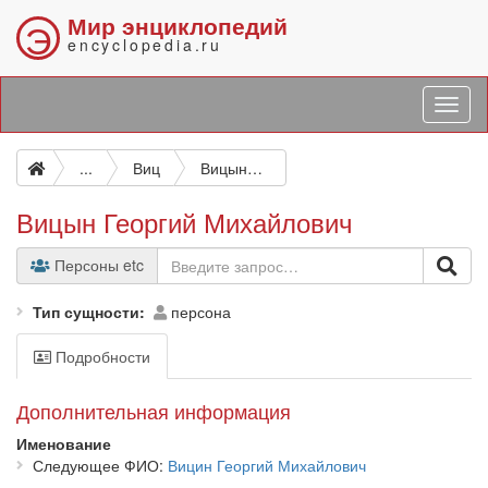
Мир энциклопедий
Э
encyclopedia.ru
...
Виц
Вицын Георгий Михайлович
Вицын Георгий Михайлович
Персоны etc
Тип сущности
персона
Подробности
Дополнительная информация
Именование
Следующее ФИО
Вицин Георгий Михайлович