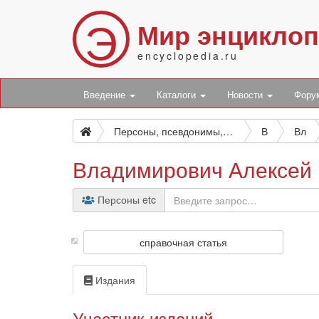
Э
Мир энцикло
encyclopedia.ru
Введение
Каталоги
Новости
Фор
Персоны, псевдонимы, персонажи и боты
В
Вл
Владимирович Алексей 
Персоны etc
справочная статья
Издания
Участник изданий