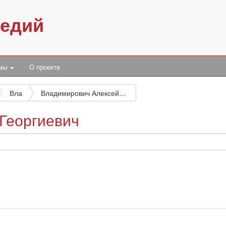
педий
умы
О проекте
Вла
Владимирович Алексей Георгиевич
Георгиевич