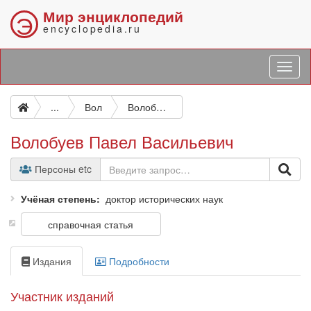
Мир энциклопедий
Э
encyclopedia.ru
...
Вол
Волобуев Павел Васильевич
Волобуев Павел Васильевич
Персоны etc
Учёная степень
доктор исторических наук
справочная статья
Издания
Подробности
Участник изданий