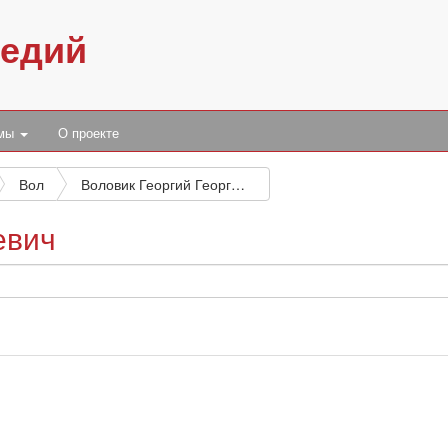
педий
умы
О проекте
Вол
Воловик Георгий Георгиевич
евич