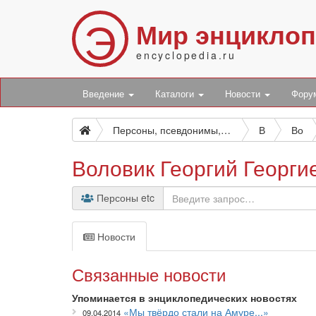
Э
Мир энцикло
encyclopedia.ru
Введение
Каталоги
Новости
Фор
Персоны, псевдонимы, персонажи и боты
В
Во
Воловик Георгий Георги
Персоны etc
Новости
Связанные новости
Упоминается в энциклопедических новостях
«Мы твёрдо стали на Амуре...»
09.04.2014