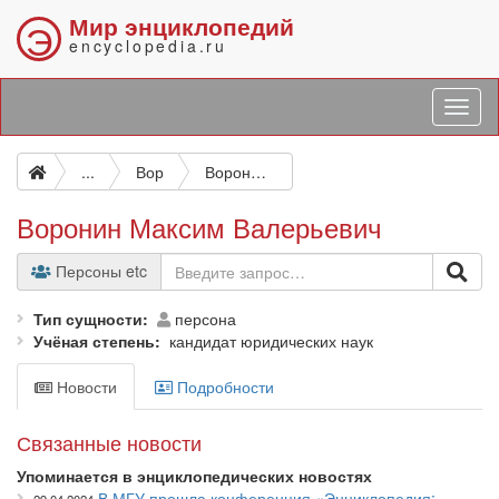
Мир энциклопедий
Э
encyclopedia.ru
...
Вор
Воронин Максим Валерьевич
Воронин Максим Валерьевич
Персоны etc
Тип сущности
персона
Учёная степень
кандидат юридических наук
Новости
Подробности
Связанные новости
Упоминается в энциклопедических новостях
В МГУ прошла конференция «Энциклопедия: