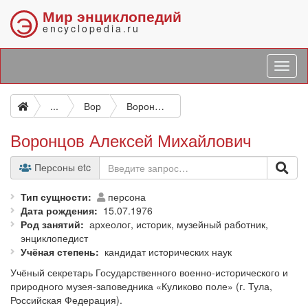
Мир энциклопедий
Э
encyclopedia.ru
...
Вор
Воронцов Алексей Михайлович
Воронцов Алексей Михайлович
Персоны etc
Тип сущности
персона
Дата рождения
15.07.1976
Род занятий
археолог, историк, музейный работник,
энциклопедист
Учёная степень
кандидат исторических наук
Учёный секретарь Государственного военно-исторического и
природного музея-заповедника «Куликово поле» (г. Тула,
Российская Федерация).