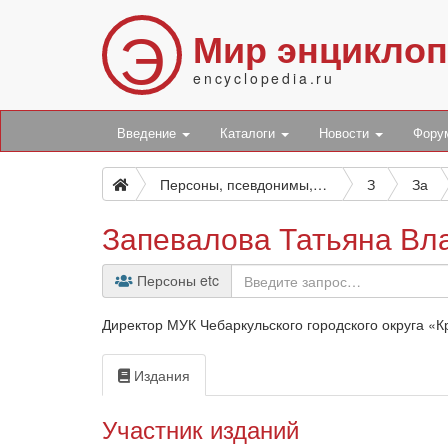
Э
Мир энцикло
encyclopedia.ru
Введение
Каталоги
Новости
Фор
Персоны, псевдонимы, персонажи и боты
З
За
Запевалова Татьяна Вл
Персоны etc
Директор МУК Чебаркульского городского округа «К
Издания
Участник изданий