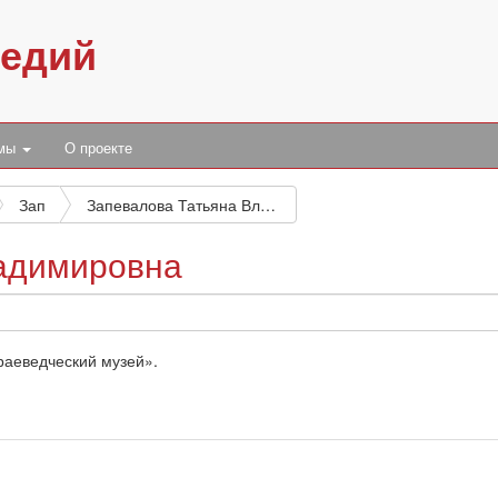
педий
умы
О проекте
Зап
Запевалова Татьяна Владимировна
адимировна
раеведческий музей».