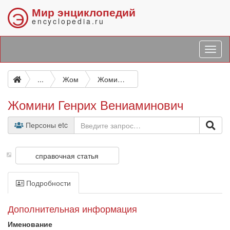
Мир энциклопедий
Э
encyclopedia.ru
...
Жом
Жомини Генрих Вениаминович
Жомини Генрих Вениаминович
Персоны etc
справочная статья
Подробности
Дополнительная информация
Именование