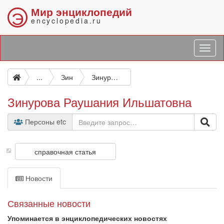
Мир энциклопедий
Э
encyclopedia.ru
...
Зин
Зинурова Раушания Ильшатовна
Зинурова Раушания Ильшатовна
Персоны etc
справочная статья
Новости
Связанные новости
Упоминается в энциклопедических новостях