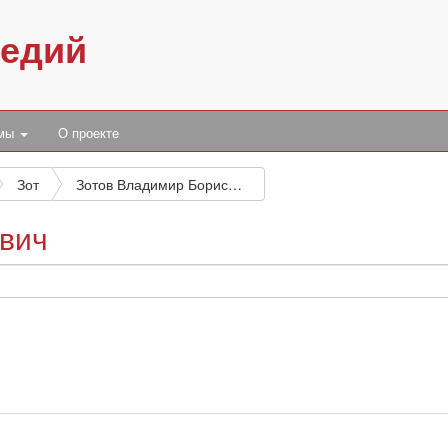
педий
умы
О проекте
Зот
Зотов Владимир Борисович
вич