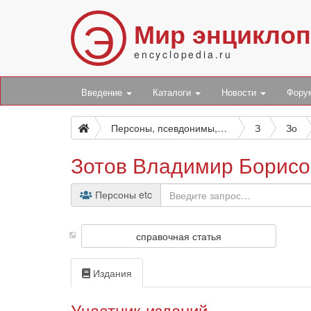
Э
Мир энцикло
encyclopedia.ru
Введение
Каталоги
Новости
Фор
Персоны, псевдонимы, персонажи и боты
З
Зо
Зотов Владимир Борисо
Персоны etc
справочная статья
Издания
Участник изданий