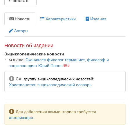
энциклопедического словаря» (1911—1916) Брокгауза и
Ефрона, а также из «Православной богословской
энциклопедии» (1900—1911).
Новости
Характеристики
Издания
Широко представлены материалы по следующим разделам:
Авторы
Библия и библеистика; богословие и мистика; богослужение;
агиография; история церкви.
Новости об издании
Среди авторов — выдающиеся русские богословы,
Энциклопедические новости
философы, историки.
Cкончался филолог-германист, философ и
14.05.2026
энциклопедист Юрий Попов
9
Информация
См. группу энциклопедических новостей
Христианство: энциклопедический словарь
Предупреждение
Для добавления комментариев требуется
авторизация