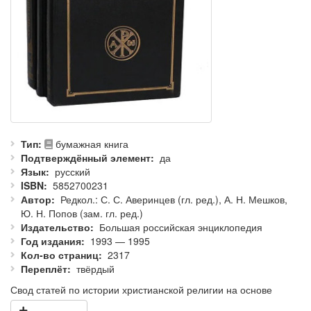
Тип
бумажная книга
Подтверждённый элемент
да
Язык
русский
ISBN
5852700231
Автор
Редкол.: С. С. Аверинцев (гл. ред.), А. Н. Мешков,
Ю. Н. Попов (зам. гл. ред.)
Издательство
Большая российская энциклопедия
Год издания
1993 — 1995
Кол-во страниц
2317
Переплёт
твёрдый
Свод статей по истории христианской религии на основе
«Энциклопедического словаря» (1890—1907) и «Нового