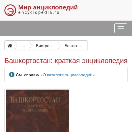
Мир энциклопедий
Э
encyclopedia.ru
...
Биографические и подобные исследования
Башкортостан: краткая энциклопедия
Башкортостан: краткая энциклопедия
Информация
См. справку «
О каталоге энциклопедий
»