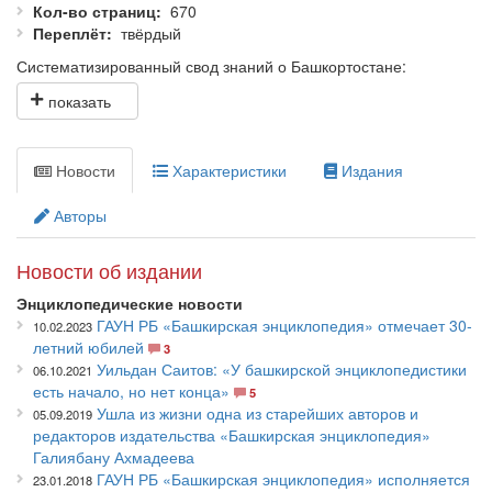
Кол-во страниц
670
Переплёт
твёрдый
Систематизированный свод знаний о Башкортостане:
основные сведения по истории, археологии, этнографии,
культуре, общественному и государственному устройству,
природе, населению, экономике, здравоохранению,
важнейшим направлениям науки, литературы, искусства,
Новости
Характеристики
Издания
архитектуры, философии, религии, народному образованию,
средствам массовой информации, книгоиздательскому делу,
Авторы
международным связям Республики Башкортостан (РБ).
Значительное место занимают биографические статьи о
Новости об издании
видных государственных, общественных, военных деятелях,
Энциклопедические новости
крупных учёных, писателях, мастерах искусства, новаторах
ГАУН РБ «Башкирская энциклопедия» отмечает 30-
10.02.2023
производства, а также об известных людях, которые
летний юбилей
3
жизненным путём либо творчеством связаны с
Уильдан Саитов: «У башкирской энциклопедистики
06.10.2021
Башкортостаном, и о выдающихся деятелях из башкир
есть начало, но нет конца»
5
независимо от места рождения и проживания.
Ушла из жизни одна из старейших авторов и
05.09.2019
редакторов издательства «Башкирская энциклопедия»
Галиябану Ахмадеева
ГАУН РБ «Башкирская энциклопедия» исполняется
23.01.2018