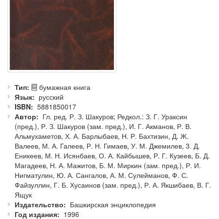
Тип
бумажная книга
Язык
русский
ISBN
5881850017
Автор
Гл. ред. Р. З. Шакуров; Редкол.: З. Г. Ураксин
(пред.), Р. З. Шакуров (зам. пред.), И. Г. Акманов, Р. В.
Альмухаметов, Х. А. Барлыбаев, Н. Р. Бахтизин, Д. Ж.
Валеев, М. А. Галеев, Р. Н. Гимаев, У. М. Джемилев, 3. Д.
Еникеев, М. Н. Исянбаев, О. А. Кайбышев, Р. Г. Кузеев, Б. Д.
Магадеев, Н. А. Мажитов, Б. М. Миркин (зам. пред.), Р. И.
Нигматулин, Ю. А. Сангалов, А. М. Сулейманов, Ф. С.
Файзуллин, Г. Б. Хусаинов (зам. пред.), Р. А. Якшибаев, В. Г.
Ящук
Издательство
Башкирская энциклопедия
Год издания
1996