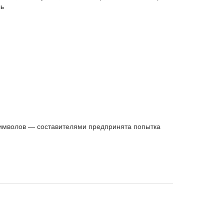
ль
символов — составителями предпринята попытка
ия. Не обойдена вниманием роль символического
искусства большевистской России и Третьего