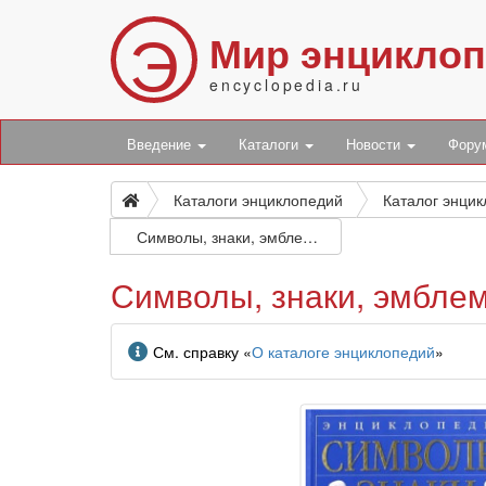
Э
Мир энцикло
encyclopedia.ru
Введение
Каталоги
Новости
Фор
Каталоги энциклопедий
Каталог энци
Символы, знаки, эмблемы: энциклопедия
Символы, знаки, эмбле
Информация
См. справку «
О каталоге энциклопедий
»