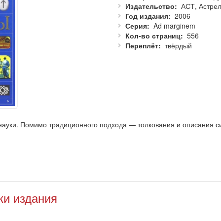
Издательство
АСТ, Астре
Год издания
2006
Серия
Ad marginem
Кол-во страниц
556
Переплёт
твёрдый
 науки. Помимо традиционного подхода — толкования и описания 
реживания, в качестве моста, который соединяет разные планы быт
й интерес могут представлять примеры анализа пропагандистского 
вно используют архетипический символизм в своих разработках.
траций.
ки издания