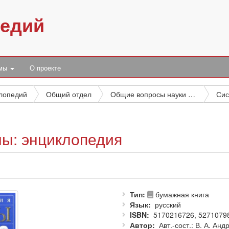
педий
умы
О проекте
клопедий
Общий отдел
Общие вопросы науки и культуры
мы: энциклопедия
Тип
бумажная книга
Язык
русский
ISBN
5170216726, 5271079
Автор
Авт.-сост.: В. А. Анд