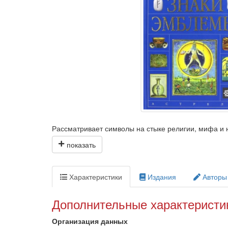
Рассматривает символы на стыке религии, мифа и
представить символ как акт непосредственного пе
мышления в архитектуре, музыке, искусстве. Особы
рейха, а также новейших масс-медиа, которые акти
Характеристики
Издания
Авторы
Содержит множество чёрно-белых и цветных иллюс
Дополнительные характеристи
Организация данных