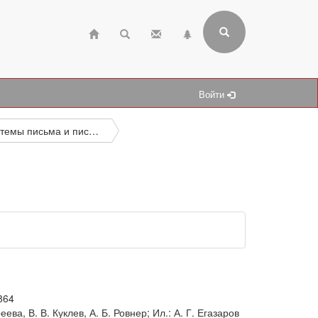
Войти
Системы письма и письменности. Знаки и символы. Семиотика в целом. Коды. Графическое представление мысли
864
реева, В. В. Куклев, А. Б. Ровнер; Ил.: А. Г. Егазаров