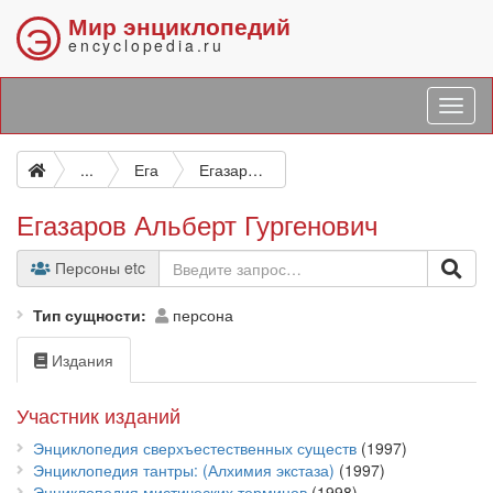
Мир энциклопедий
Э
encyclopedia.ru
...
Ега
Егазаров Альберт Гургенович
Егазаров Альберт Гургенович
Персоны etc
Тип сущности
персона
Издания
Участник изданий
Энциклопедия сверхъестественных существ
(1997)
Энциклопедия тантры: (Алхимия экстаза)
(1997)
Энциклопедия мистических терминов
(1998)