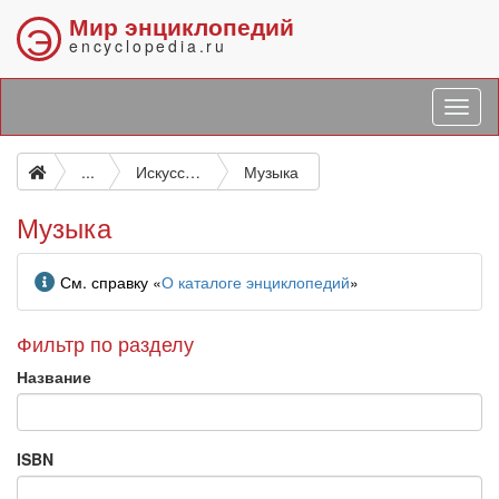
Мир энциклопедий
Э
encyclopedia.ru
...
Искусство. Декоративно-прикладное искусство. Фотография. Музыка. Игры. Спорт
Музыка
Музыка
Информация
См. справку «
О каталоге энциклопедий
»
Фильтр по разделу
Название
ISBN