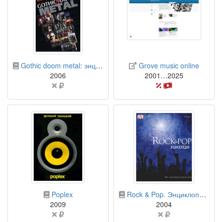
бумажная книга
сайт
Gothic doom metal: энциклопедия
Grove music online
2006
2001…2025
Цена
частично
не
платный
указана
доступ
бумажная книга
бумажная книга
Poplex
Rock & Pop. Энциклопедия
2009
2004
Цена
Цена