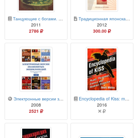
бумажная книга
электронная книга
Танцующие с богами. Индийская энциклопедия
Традиционная японская музыка: энциклопедия
2011
2012
Цена
Цена
2786
300.00
в
в
российских
российских
рублях
рублях
компакт-диск
бумажная книга
Электронные версии знаменитых энциклопедий. Выпуск 1
Encyclopedia of Kiss: music, personnel, events and related subjects
2008
2016
Цена
Цена
2521
в
не
российских
указана
рублях