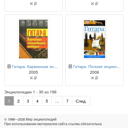
Цена
Цена
не
не
указана
указана
бумажная книга
бумажная книга
Гитара. Карманная энциклопедия аккордов
Гитара. Полная энциклопедия
2005
2006
Цена
Цена
не
не
указана
указана
Энциклопедии 1 - 30 из 196
1
2
3
4
5
…
7
След.
© 1998—2026 Мир энциклопедий
При использовании материалов сайта ссылка обязательна