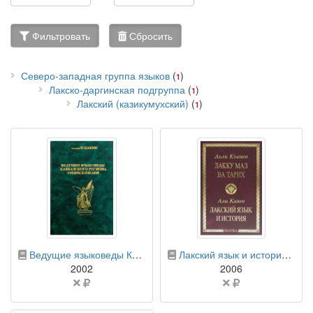
Фильтровать
Сбросить
Северо-западная группа языков
(
)
1
Лакско-даргинская подгруппа
(
)
1
Лакский (казикумухский)
(
)
1
бумажная книга
бумажная книга
Ведущие языковеды Кавказского региона: энциклопедия
Лакский язык и история: энциклопедический словарь
2002
2006
Цена
Цена
не
не
указана
указана