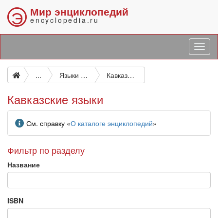
Мир энциклопедий
Э
encyclopedia.ru
...
Языки естественные и искусственные
Кавказские языки
Кавказские языки
Информация
См. справку «
О каталоге энциклопедий
»
Фильтр по разделу
Название
ISBN