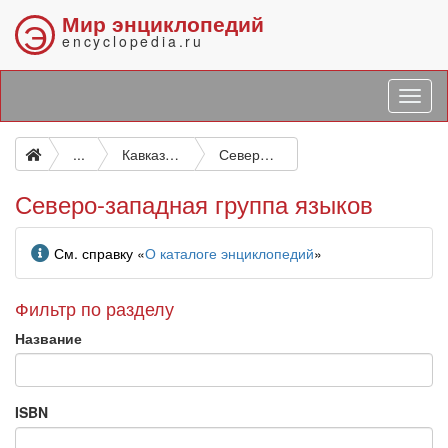
Мир энциклопедий
Э
encyclopedia.ru
...
Кавказские языки
Северо-западная группа языков
Северо-западная группа языков
Информация
См. справку «
О каталоге энциклопедий
»
Фильтр по разделу
Название
ISBN