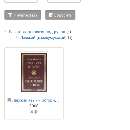
Фильтровать
Сбросить
Лакско-даргинская подгруппа
(
)
1
Лакский (казикумухский)
(
)
1
бумажная книга
Лакский язык и история: энциклопедический словарь
2006
Цена
не
указана