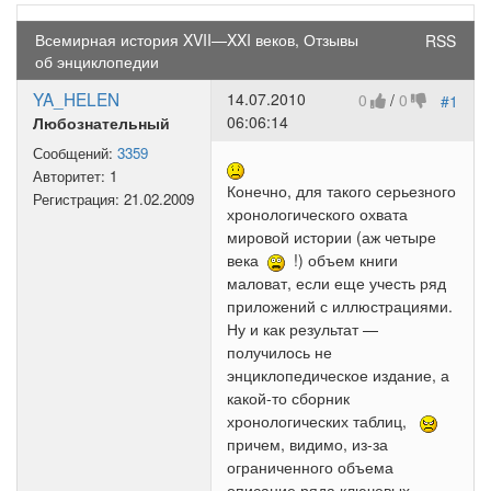
Всемирная история XVII—XXI веков, Отзывы
RSS
об энциклопедии
YA_HELEN
14.07.2010
0
/
0
#1
06:06:14
Любознательный
Сообщений:
3359
Авторитет:
1
Конечно, для такого серьезного
Регистрация:
21.02.2009
хронологического охвата
мировой истории (аж четыре
века
!) объем книги
маловат, если еще учесть ряд
приложений с иллюстрациями.
Ну и как результат —
получилось не
энциклопедическое издание, а
какой-то сборник
хронологических таблиц,
причем, видимо, из-за
ограниченного объема
описание ряда ключевых