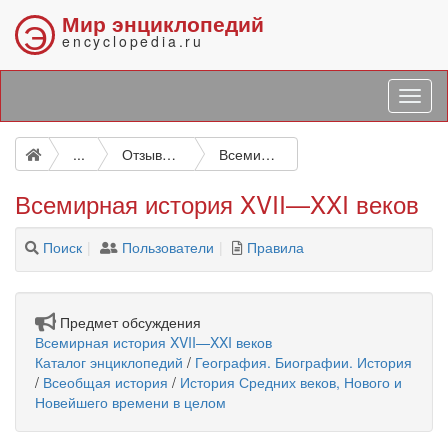
Мир энциклопедий
Э
encyclopedia.ru
...
Отзывы об энциклопедиях
Всемирная история XVII—XXI веков
Всемирная история XVII—XXI веков
Поиск
Пользователи
Правила
Предмет обсуждения
Всемирная история XVII—XXI веков
Каталог энциклопедий
/
География. Биографии. История
/
Всеобщая история
/
История Средних веков, Нового и
Новейшего времени в целом